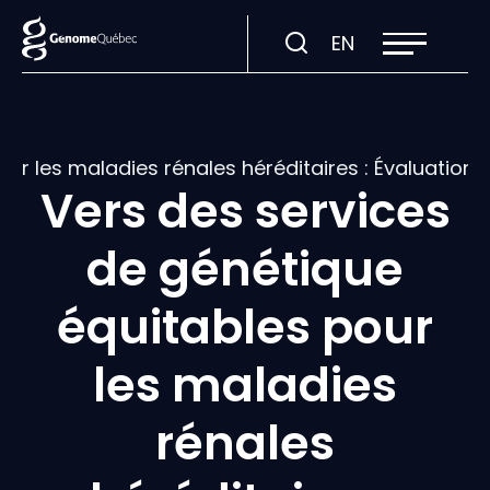
Ouvrir
Visiter
EN
la
navigation
la
du
site
page
en
:
our les maladies rénales héréditaires : Évaluation
English.
Vers des services
de génétique
équitables pour
les maladies
rénales