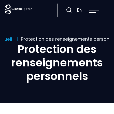
Ouvrir
Visiter
EN
la
navigation
la
du
site
page
en
:
ccueil
Protection des renseignements personne
English.
Protection des
renseignements
personnels