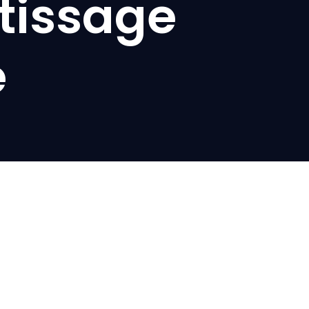
tissage
e