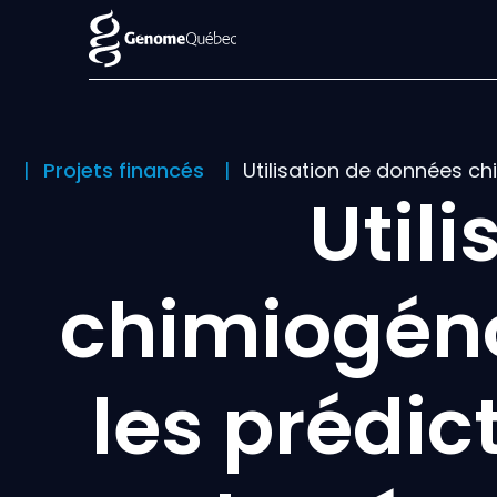
l
Projets financés
Utilisation de données c
Util
chimiogén
les prédi