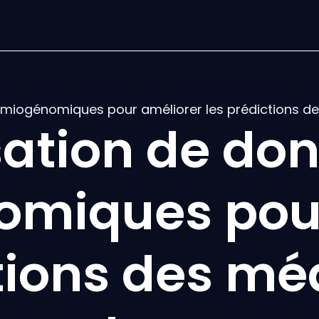
himiogénomiques pour améliorer les prédictions 
isation de do
omiques pour
ctions des m