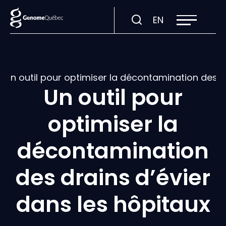
Ouvrir
Visiter
EN
la
navigation
la
du
site
page
en
:
Un outil pour optimiser la décontamination des d
English.
Un outil pour
optimiser la
décontamination
des drains d’évier
dans les hôpitaux