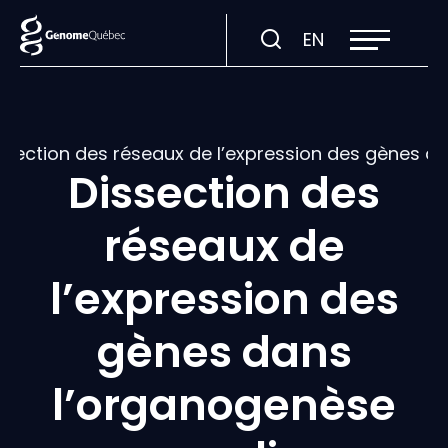
Ouvrir
Visiter
EN
la
navigation
la
du
site
page
en
:
ssection des réseaux de l’expression des gènes
English.
Dissection des
réseaux de
l’expression des
gènes dans
l’organogenèse