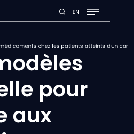
Ouvrir
Visiter
EN
la
navigation
la
du
site
page
en
:
 médicaments chez les patients atteints d'un can
English.
modèles
ielle pour
e aux