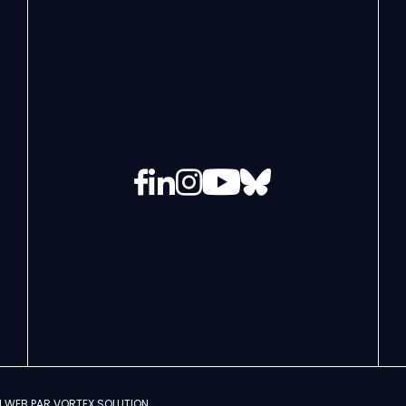
Facebook
LinkedIn
Instagram
YouTube
Bluesky
N WEB PAR
VORTEX SOLUTION