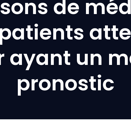
sons de mé
 patients atte
r ayant un m
pronostic