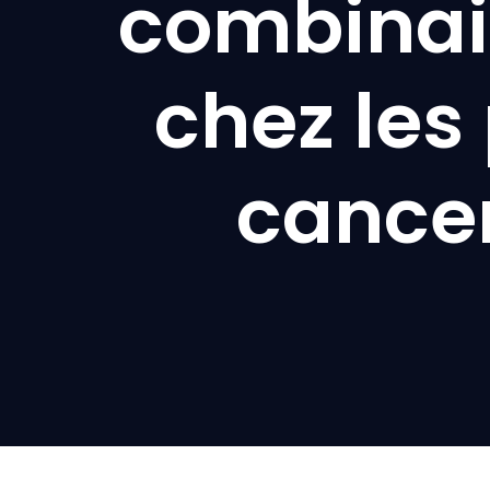
combinai
chez les
cance