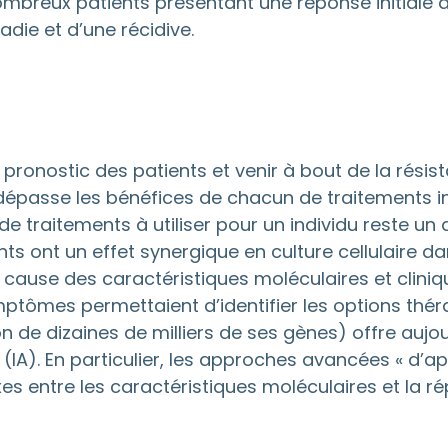
ombreux patients présentant une réponse initiale
adie et d’une récidive.
pronostic des patients et venir à bout de la rés
épasse les bénéfices de chacun de traitements indi
e traitements à utiliser pour un individu reste un
nts ont un effet synergique en culture cellulaire d
 cause des caractéristiques moléculaires et clini
mptômes permettaient d’identifier les options thér
on de dizaines de milliers de ses gènes) offre au
elle (IA). En particulier, les approches avancées « d
es entre les caractéristiques moléculaires et la 