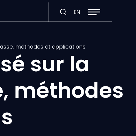
Ouvrir
Visiter
EN
la
navigation
la
du
site
page
en
:
masse, méthodes et applications
English.
sé sur la
e, méthodes
ns