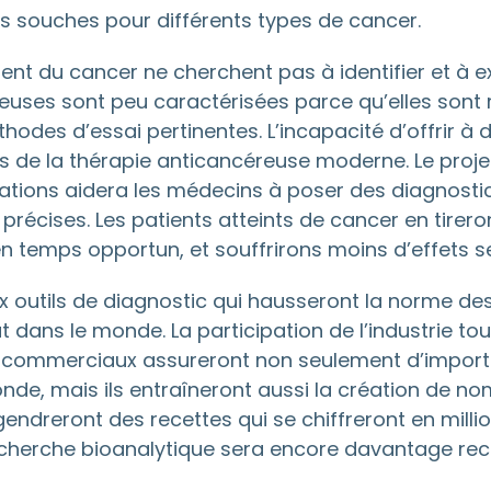
es souches pour différents types de cancer.
nt du cancer ne cherchent pas à identifier et à exp
uses sont peu caractérisées parce qu’elles sont ra
thodes d’essai pertinentes. L’incapacité d’offrir à 
tes de la thérapie anticancéreuse moderne. Le proje
tions aidera les médecins à poser des diagnostics
précises. Les patients atteints de cancer en tirer
en temps opportun, et souffrirons moins d’effets s
outils de diagnostic qui hausseront la norme des s
 dans le monde. La participation de l’industrie to
tils commerciaux assureront non seulement d’impor
onde, mais ils entraîneront aussi la création de n
ndreront des recettes qui se chiffreront en millio
recherche bioanalytique sera encore davantage reco