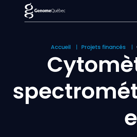
Accueil
Projets financés
Cytomètr
spectromét
e