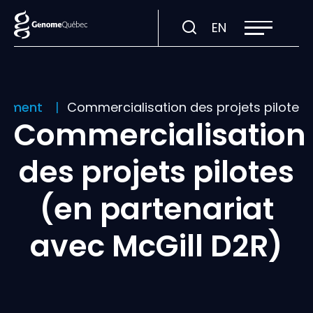
Ouvrir
Visiter
EN
la
navigation
la
du
site
page
en
:
ancement
Commercialisation des projets pilotes 
English.
Commercialisation
des projets pilotes
(en partenariat
avec McGill D2R)