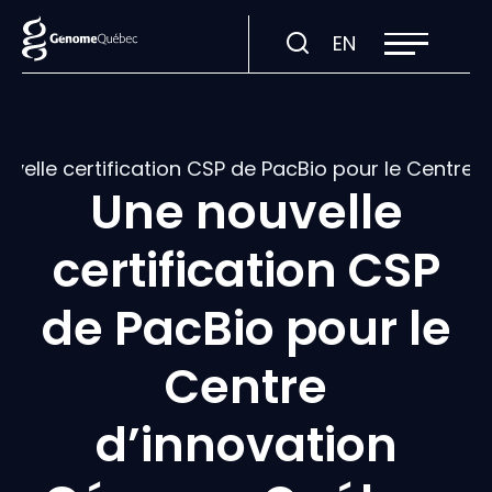
Ouvrir
Visiter
EN
la
navigation
la
du
site
page
en
:
uvelle certification CSP de PacBio pour le Centre
English.
Une nouvelle
certification CSP
de PacBio pour le
Centre
d’innovation