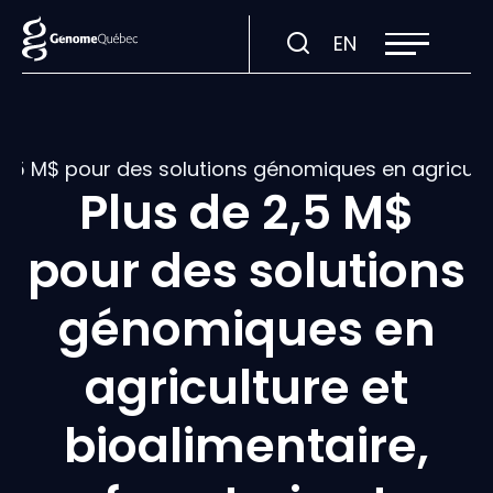
Ouvrir
Visiter
EN
la
navigation
la
du
site
page
en
:
 2,5 M$ pour des solutions génomiques en agricultu
English.
Plus de 2,5 M$
pour des solutions
génomiques en
agriculture et
bioalimentaire,