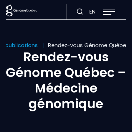
Ouvrir
Visiter
EN
la
navigation
la
du
site
page
en
:
et publications
Rendez-vous Génome Québec 
English.
Rendez-vous
Génome Québec –
Médecine
génomique