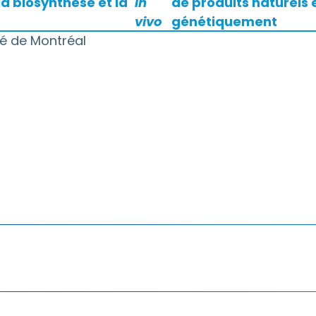
la biosynthèse et la
in
de produits naturels
vivo
génétiquement
ité de Montréal