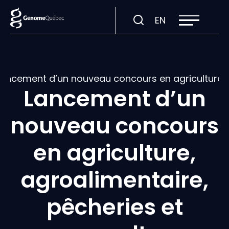
Ouvrir
Visiter
EN
la
navigation
la
du
site
page
en
:
Lancement d’un nouveau concours en agriculture, 
English.
Lancement d’un
nouveau concours
en agriculture,
agroalimentaire,
pêcheries et