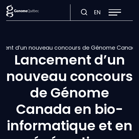
Ouvrir
Visiter
EN
la
navigation
la
du
site
page
en
:
ment d’un nouveau concours de Génome Canada e
English.
Lancement d’un
nouveau concours
de Génome
Canada en bio-
informatique et en