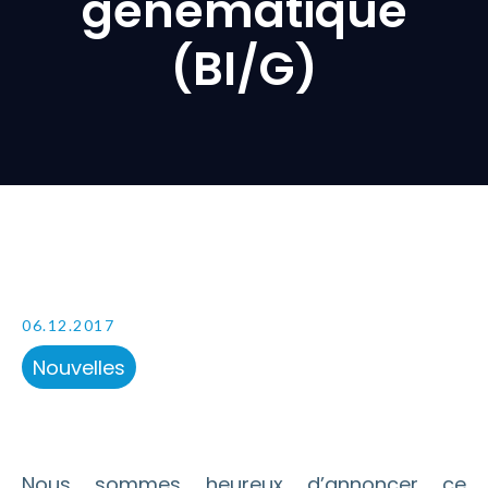
génématique
(BI/G)
06.12.2017
Nouvelles
Nous sommes heureux d’annoncer ce