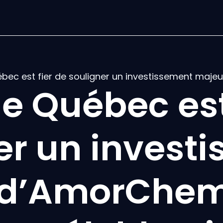
ec est fier de souligner un investissement maje
 Québec est 
er un invest
 d’AmorChem 