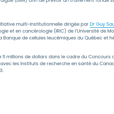
aiguë (LMA) afin de prévoir un traitement fondé su
iative multi-institutionnelle dirigée par
Dr Guy Sa
ogie et en cancérologie (IRIC) de l’Université de M
e la Banque de cellules leucémiques du Québec et 
de 11 millions de dollars dans le cadre du Conc
avec les Instituts de recherche en santé du Canada.
3.