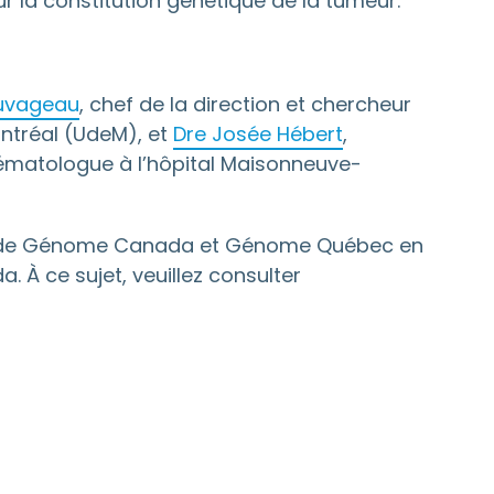
r la constitution génétique de la tumeur.
uvageau
, chef de la direction et chercheur
ontréal (UdeM), et
Dre Josée Hébert
,
hématologue à l’hôpital Maisonneuve-
ours de Génome Canada et Génome Québec en
 À ce sujet, veuillez consulter