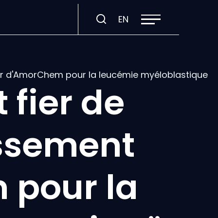
Ouvrir
Visiter
EN
la
navigation
la
du
site
page
en
:
ur d'AmorChem pour la leucémie myéloblastique a
English.
fier de
issement
pour la