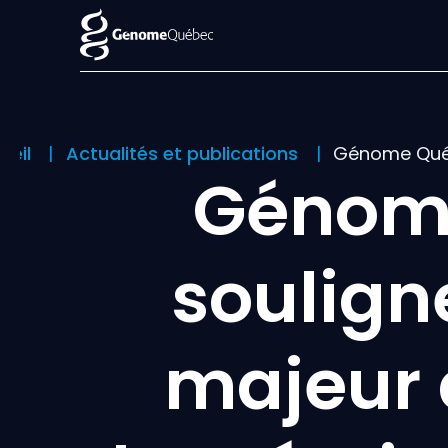
ueil
Actualités et publications
Génome Québ
Génome
soulign
majeur