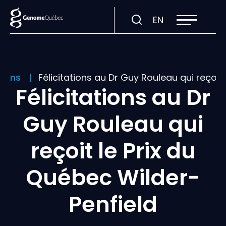
Ouvrir
Visiter
EN
la
navigation
la
du
site
page
en
:
tions
Félicitations au Dr Guy Rouleau qui reçoit
English.
Félicitations au Dr
Guy Rouleau qui
reçoit le Prix du
Québec Wilder-
Penfield