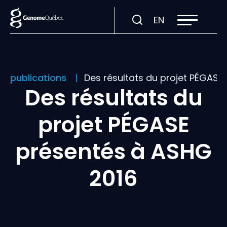
Ouvrir
Visiter
EN
la
navigation
la
du
site
page
en
:
et publications
Des résultats du projet PÉGASE
English.
Des résultats du
projet PÉGASE
présentés à ASHG
2016