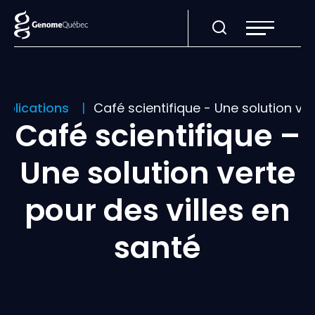
Ouvrir
la
navigation
du
site
publications
Café scientifique - Une solution ver
Café scientifique –
Une solution verte
pour des villes en
santé