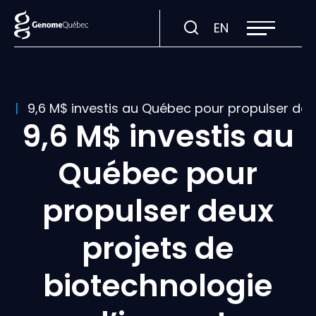
Ouvrir
Visiter
EN
la
navigation
la
du
site
page
en
:
s
9,6 M$ investis au Québec pour propulser deu
English.
9,6 M$ investis au
Québec pour
propulser deux
projets de
biotechnologie