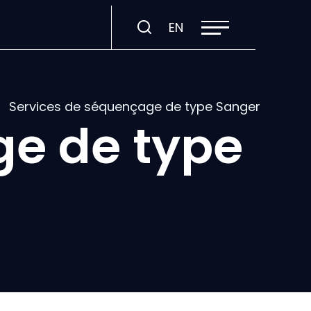
Ouvrir
Visiter
EN
la
navigation
la
du
site
page
en
:
Services de séquençage de type Sanger
English.
ge de type