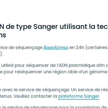
 de type Sanger utilisant la te
ms
service de séquençage
BaseXpress
en 24h (certaines 
).
ilisé pour séquencer de l’ADN plasmidique afin de 
e pour reséquencer une région cible d’un génome 
.
se avec le service de séquençage. Un service de r
enus. Veuillez contacter la
plateforme Sanger
.
ec le service de séquençage pour la soumission de 