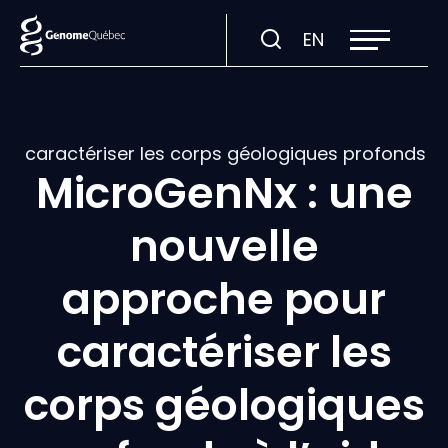
Ouvrir
Visiter
EN
la
navigation
la
du
site
page
en
:
ur caractériser les corps géologiques profonds 
English.
MicroGenNx : une
nouvelle
approche pour
caractériser les
corps géologiques