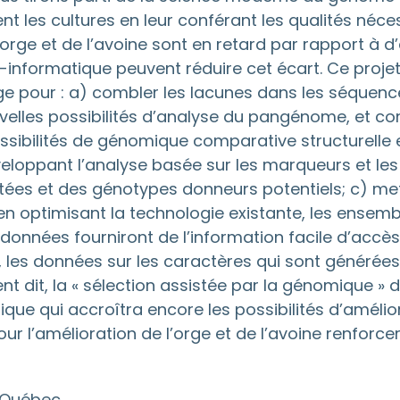
 les cultures en leur conférant les qualités néc
orge et de l’avoine sont en retard par rapport à d’
nformatique peuvent réduire cet écart. Ce projet 
rge pour : a) combler les lacunes dans les séquen
velles possibilités d’analyse du pangénome, et c
ibilités de génomique comparative structurelle et
veloppant l’analyse basée sur les marqueurs et le
tées et des génotypes donneurs potentiels; c) me
 en optimisant la technologie existante, les ense
nnées fourniront de l’information facile d’accès
, les données sur les caractères qui sont générées
nt dit, la « sélection assistée par la génomique » 
tique qui accroîtra encore les possibilités d’améli
l’amélioration de l’orge et de l’avoine renforcera
Québec