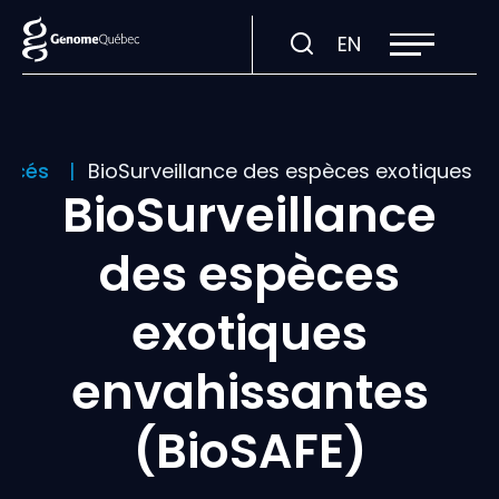
Ouvrir
Visiter
EN
la
navigation
la
du
site
page
en
:
nancés
BioSurveillance des espèces exotiques e
English.
BioSurveillance
des espèces
exotiques
envahissantes
(BioSAFE)