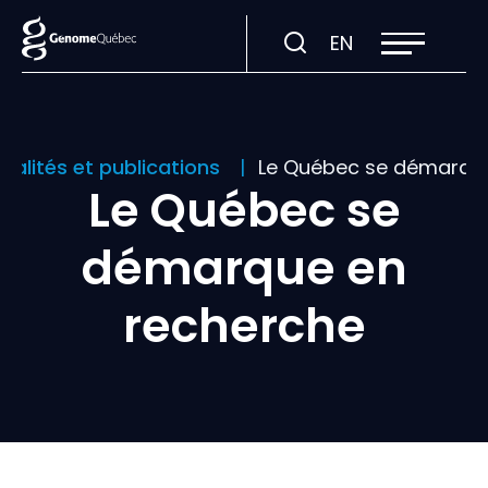
Ouvrir
Visiter
EN
la
navigation
la
du
site
page
en
:
ualités et publications
Le Québec se démarque
English.
Le Québec se
démarque en
recherche