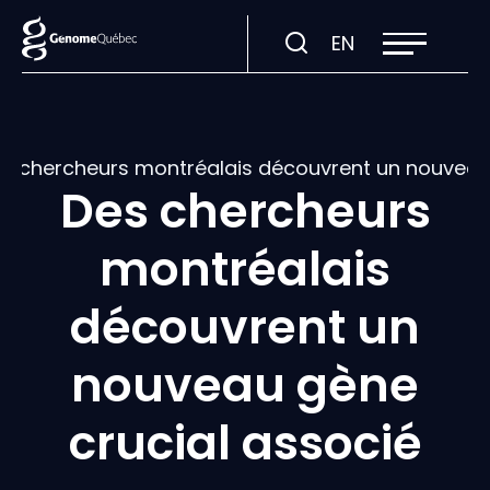
Ouvrir
Visiter
EN
la
navigation
la
du
site
page
en
:
s chercheurs montréalais découvrent un nouveau 
English.
Des chercheurs
montréalais
découvrent un
nouveau gène
crucial associé