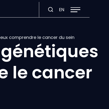
Ouvrir
Visiter
EN
la
navigation
la
du
site
page
en
:
mieux comprendre le cancer du sein
English.
s génétiques
 le cancer